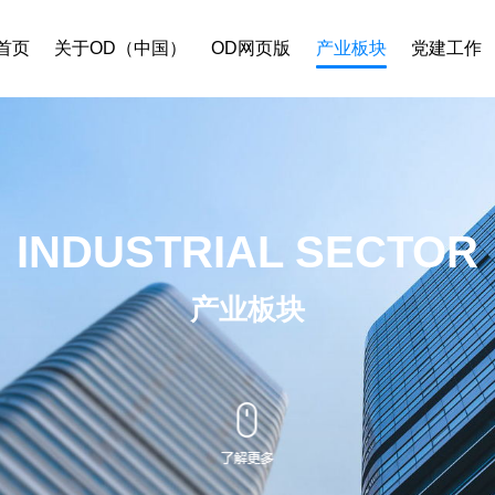
首页
关于OD（中国）
OD网页版
产业板块
党建工作
INDUSTRIAL SECTOR
产业板块