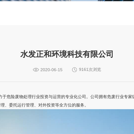
水发正和环境科技有限公司
9161次浏览
2020-06-15
是致力于危险废物处理行业投资与运营的专业化公司。公司拥有危废行业专
管理、委托运行管理、对外投资等全方位的服务。