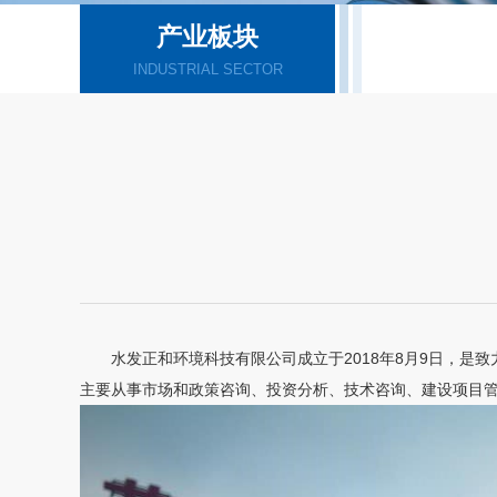
产业板块
INDUSTRIAL SECTOR
水发正和环境科技有限公司成立于2018年8月9日，
主要从事市场和政策咨询、投资分析、技术咨询、建设项目