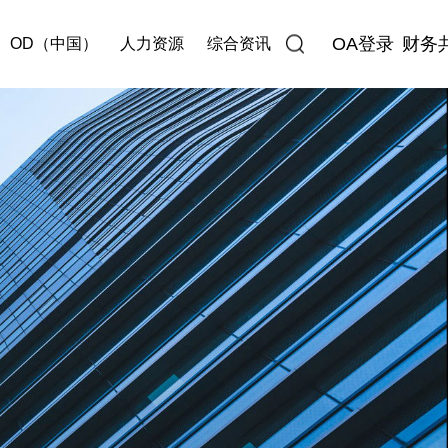
OA登录
财务
OD（中国）
人力资源
综合资讯