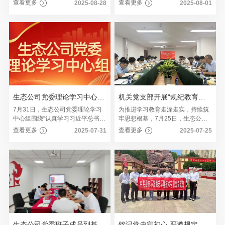
明思想，牢固树立和践行绿水青山
想，8月1日，中共山东环发海若环
查看更多
查看更多
2025-08-28
2025-08-01
就是金山银山的理念，坚定不移走
境技术有限公司支部开展“传承红色
生态优先、绿色发展之路，为全面
基因 弘扬建军精神”主题党日活
推进美丽山东建设贡献公司力量”主
动。
题开展集体学习研讨。
生态公司党委理论学习中心组开展集体学习研讨
机关党支部开展“规纪教育固根本 书香铸魂启新程”主题党日活动
7月31日，生态公司党委理论学习
为推进学习教育走深走实，持续筑
中心组围绕“认真学习习近平总书记
牢思想根基，7月25日，生态公司
在主持召开中共中央政治局第二十
机关党支部组织开展“规纪教育固根
查看更多
查看更多
2025-07-31
2025-07-25
一次集体学习时的重要讲话，深入
本 书香铸魂启新程”主题党日活
学习习近平总书记关于党史的重要
动。
论述和指示要求，推动党史学习教
育常态化长效化，弘扬伟大建党精
神，传承红色基因，从党的历史中
汲取智慧和力量”主题开展研讨交
流。
生态公司党委班子成员到基层联系点为党员干部讲授专题党课
铭记党史守初心 严遵规定担使命——环发海若党支部开展7月主题党日活动