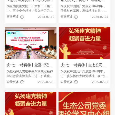
为全面贯彻党的二十大和二十届二
为庆祝中国共产党成立104周年，
中、三中全会精神，深入学习习近
传承红色基因，赓续精神血脉，深
平总书记关于作风建设的重要论
入贯彻中央八项规定精神学习教
查看更多
查看更多
2025-07-12
2025-07-04
述，扎实开展深入贯彻中央八项规
育，7月3日，山东环发海若环境技
定精神学习教育，近期，生态公司
术有限公司党支部组织党员、发展
党委班子成员分别深入基层党建联
对象、入党积极分子到中共青岛党
系点开展工作调研，并为联系点党
史纪念馆开展“铭记党史守初心・严
员干部讲授专题党课。
遵规定担使命”主题党日活动。
庆“七一”特辑④丨党委书记讲授深入贯彻中央八项规定精神学习教育专题党课
庆“七一”特辑③丨生态公司各党支部开展七一系列活动
为推动深入贯彻中央八项规定精神
为庆祝中国共产党成立104周年，
学习教育走深走实，进一步强化作
进一步弘扬伟大建党精神，在“七
风建设，激发干事创业热情，7月3
一”建党节期间，生态公司各党支部
查看更多
查看更多
2025-07-03
2025-07-02
日，生态公司党委书记、董事长李
开展形式多样的主题活动，弘扬建
加坤以“深入贯彻中央八项规定精神
党精神，凝聚奋进力量。
以优良作风护航高质量发展新征
程”为主题为生态公司机关党支部、
环境治理党支部全体党员讲授专题
党课。