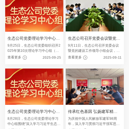
生态公司党委理论学习中心组开展集体学习研讨
生态公司召开党委会议暨党的建设工作领导小组会议对学习教育进行总结
9月25日，生态公司党委组织召开2
9月11日，生态公司召开党委会议
025年第10次理论学习中心组（扩
暨党的建设工作领导小组会议，传
大）学习会议，围绕“深入学习习近
达学习习近平总书记关于深入贯彻
查看更多
查看更多
2025-09-25
2025-09-11
平文化思想，着力加强党对宣传思
中央八项规定精神学习教育的重要
想文化工作的领导”主题开展专题学
指示和中央、省委、省国资委及山
习研讨。
东环保集团党委党的建设工作领导
小组会议精神，总结公司学习教育
工作，对巩固深化学习教育成果作
出部署。
生态公司党委理论学习中心组开展集体学习研讨
传承红色基因 弘扬建军精神 ——环发海若党支部开展8月主题党日活动
8月28日，生态公司党委理论学习
为庆祝中国人民解放军建军98周
中心组围绕“深入学习习近平生态文
年，深入学习贯彻习近平强军思