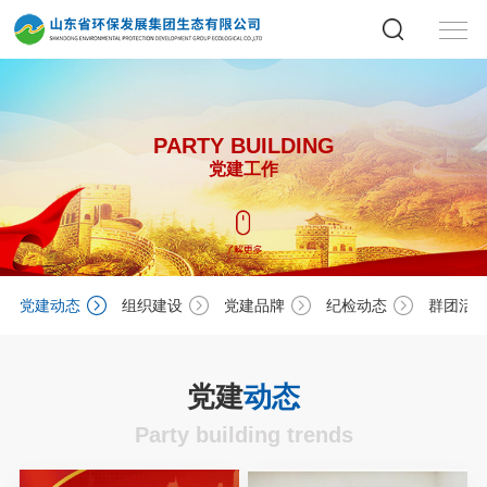
PARTY BUILDING
党建工作
党建动态
组织建设
党建品牌
纪检动态
群团活
党建
动态
Party building trends