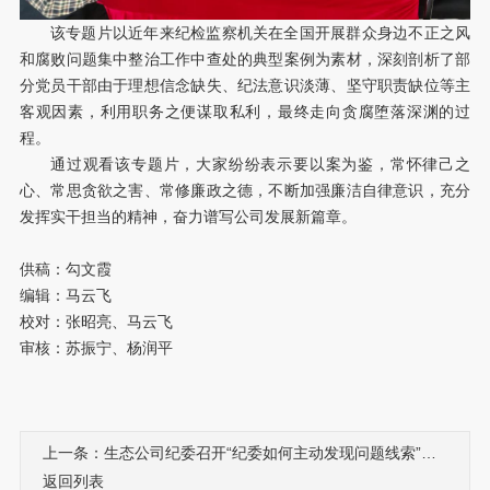
该专题片以近年来纪检监察机关在全国开展群众身边不正之风
和腐败问题集中整治工作中查处的典型案例为素材，深刻剖析了部
分党员干部由于理想信念缺失、纪法意识淡薄、坚守职责缺位等主
客观因素，利用职务之便谋取私利，最终走向贪腐堕落深渊的过
程。
通过观看该专题片，大家纷纷表示要以案为鉴，常怀律己之
心、常思贪欲之害、常修廉政之德，不断加强廉洁自律意识，充分
发挥实干担当的精神，奋力谱写公司发展新篇章。
供稿：勾文霞
编辑：马云飞
校对：张昭亮、马云飞
审核：苏振宁、杨润平
上一条：生态公司纪委召开“纪委如何主动发现问题线索”专题调研会
返回列表