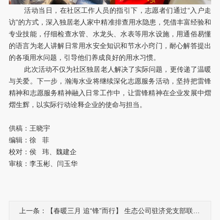
活动当日，在社区工作人员的指引下，志愿者们通过“入户走
访”的方式，深入独居老人家中精准排查用水隐患，凭借丰富经验和
专业技能，仔细检查水管、水龙头、水表等用水设施，用通俗易懂
的语言为老人讲解日常用水安全知识和节水小窍门，耐心解答提出
的各项用水问题，引导他们养成良好的用水习惯。
此次活动不仅为社区独居老人解决了实际问题，更传递了温暖
与关爱。下一步，瀚海水业将继续深化志愿服务活动，坚持把雷锋
精神和志愿服务精神融入日常工作中，让雷锋精神在企业发展中熠
熠生辉，以实际行动诠释企业的使命与担当。
供稿：
王晓宇
编辑：徐 菲
校对：侯 玮、魏建企
审核：李玉彬、闫玉华
上一条：【春暖三月 追“锋”而行】 生态公司驻济党支部联合开展“担当力行学雷锋 共驻共建暖民心”志愿服务活动