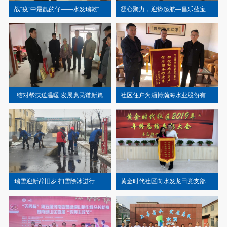
战“疫”中最靓的仔——水发瑞乾“90后”员工冲在防疫第一线
凝心聚力，迎势起航—昌乐蓝宝石水务发展有限公司首次年会活动
结对帮扶送温暖 发展惠民谱新篇
社区住户为淄博瀚海水业股份有限公司送锦旗表谢意
瑞雪迎新辞旧岁 扫雪除冰进行时——昌乐蓝宝石水务发展有限公司清扫积雪纪实
黄金时代社区向水发龙田党支部授予锦旗