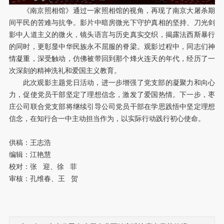
《南京照相馆》通过一家照相馆的视角，再现了南京大屠杀期
间平民的苦难与抗争。影片中暗房微光下守护真相的坚持、刀光剑
影中人道主义的微火，镜头语言与历史真实交织，揭露
法西斯暴行
的同时，更彰显中华民族永不屈服的脊梁。观影过程中，同志们神
情凝重，深受触动，仿佛被带回到那个烽火连天的年代，经历了一
次深刻的精神洗礼和爱国主义教育。
此次观影主题党日活动，进一步增强了党支部的凝聚力和向心
力，促使党员干部坚定了理想信念，激发了爱国热情。下一步，枣
庄公司联合党支部将继续引导公司党员干部在学思践悟中坚定理想
信念，在知行合一中主动担当作为，以实际行动践行初心使命。
供稿：王志浩
编辑：江艳慧
校对：张 迎、徐 菲
审核：孔维春、王 贺