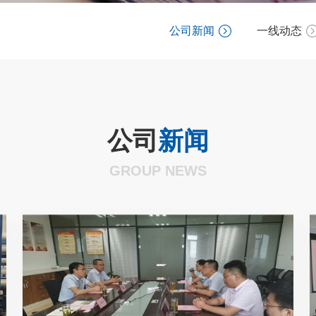
公司新闻
一线动态
公司
新闻
GROUP NEWS