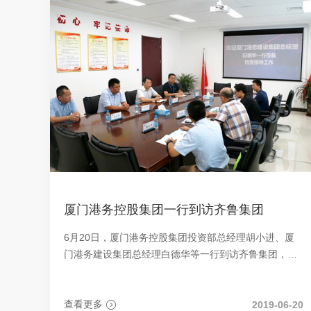
厦门港务控股集团一行到访齐鲁集团
6月20日，厦门港务控股集团投资部总经理胡小进、厦
门港务建设集团总经理白德华等一行到访齐鲁集团，与
齐鲁集团董事长公培山就文旅产业、港航业务、资本运
营、产业园区、金融服务等方面如何发展及合作进行了
交流。水发龙田集团董事长察可军、总经理刘万锋、齐
查看更多
2019-06-20