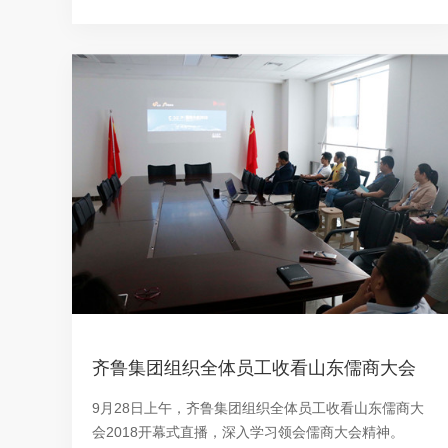
鲁集团文旅部副经理王影参加了座谈。
齐鲁集团组织全体员工收看山东儒商大会
9月28日上午，齐鲁集团组织全体员工收看山东儒商大
会2018开幕式直播，深入学习领会儒商大会精神。