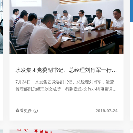
水发集团党委副书记、总经理刘肖军一行到章丘•文旅小镇项目调研
7月24日，水发集团党委副书记、总经理刘肖军，运营
管理部副总经理刘文栋等一行到章丘·文旅小镇项目调
研。齐鲁水务集团董事长公培山、常务副总经理高厚
军、副总经理王鹏，水发龙田集团总经理刘万锋、副总
经理周扬等陪同调研。
查看更多
2019-07-24