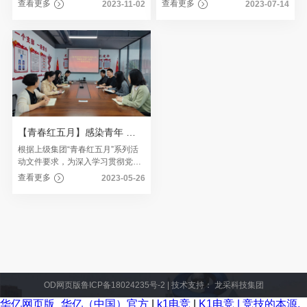
服务，彰显国企责任担当和美德风
国特色社会主义思想主题教育走深
查看更多
查看更多
2023-11-02
2023-07-14
范。生态集团党委及各支部组织青
走实，切实把广大党员干部群众的
年志愿者开展“青”心聚力 志愿
思想和行动统一到党的二十大精神
助“老”志愿服务活动。
上来，把力量凝聚到党的二十大确
定的各项任务上来，集团党委联合
周村区总工会、淄博瀚海水业股份
有限公司党支部开展党的二十大精
神宣讲活动，聚焦大主题，突出小
切口，立足实际，生动解读党的二
十大精神。
【青春红五月】感染青年 活跃青年 激发青年——环发海若公司组织团员青年开展读书分享会
根据上级集团“青春红五月”系列活
动文件要求，为深入学习贯彻党的
二十大精神，引领广大青年坚定不
查看更多
2023-05-26
移听党话、感党恩、跟党走，与企
业同奋进、齐发展、共成长，5月2
6日，山东环发海若环境技术有限
公司组织广大团员青年开展了读书
分享会。
OD网页版
鲁ICP备18024235号-2
|
技术支持： 龙采科技集团
华亿网页版_华亿（中国）官方
|
k1电竞
|
K1电竞 | 竞技的本源,