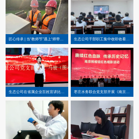
匠心传承 | 当“教师节”遇上“师带徒”，咱们“师徒”有话说
生态公司干部职工集中收听收看纪念中国人民抗日战争暨世界反法西斯战争胜利80周年大会实况转播
生态公司在省属企业百姓宣讲比赛中喜获佳绩
枣庄水务联合党支部开展《南京照相馆》 观影主题党日活动