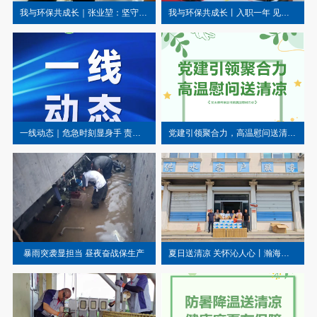
我与环保共成长｜张业堃：坚守环境检测一线
我与环保共成长丨入职一年 见证奋斗足迹
一线动态｜危急时刻显身手 责任在肩护运营
党建引领聚合力，高温慰问送清凉——枣庄公司联合党支部开展“夏送清凉”活动
暴雨突袭显担当 昼夜奋战保生产
夏日送清凉 关怀沁人心丨瀚海水业开展“夏日送清凉”活动