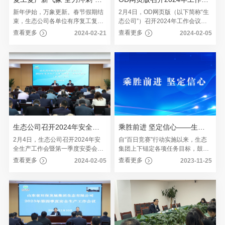
新年伊始，万象更新。春节假期结
2月4日，OD网页版（以下简称“生
束，生态公司各单位有序复工复
态公司”）召开2024年工作会议，
产，铆足干劲、开足马力，进入紧
生态公司党委书记、董事长李加坤
查看更多
查看更多
2024-02-21
2024-02-05
张而忙碌的“运营模式”，全力奋战
出席会议并讲话。公司党委委员、
首季“开门红”。
生态公司召开2024年安全生产工作会暨第一季度安委会（扩大）会议
乘胜前进 坚定信心——生态集团“百日竞赛”活动取得阶段性成果
2月4日，生态公司召开2024年安
自“百日竞赛”行动实施以来，生态
全生产工作会暨第一季度安委会
集团上下锚定各项任务目标，鼓足
（扩大）会议。公司党委委员、常
干劲，攻坚克难，生产经营各项工
查看更多
查看更多
2024-02-05
2023-11-25
务副总经理、安委会主任胡冰出席
作稳健向好，主要经济指标稳中有
会议并讲话，公司党委委员、副总
进，阶段性成果显著。
经理谷世周主持会议。