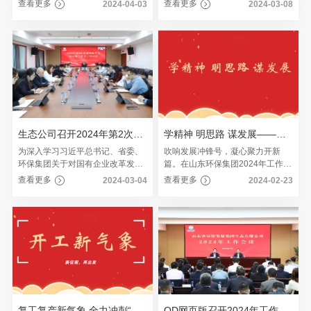
烈，汲取奋进力量。4月3日，生态
一行来到生态公司开展制度宣贯及
查看更多
查看更多
2024-04-03
2024-03-08
公司党委组织党员干部、团员青年
招标采购工作专项调研指导工作，
赴莱芜战役纪念馆开展“缅怀革命先
生态公司副总经理谷世周参加会
烈 弘扬革命精神”主题活动。
议。
生态公司召开2024年第2次党委理论学习中心组（扩大）学习会
学精神 明思路 谋发展——生态公司贯彻落实山东环保集团2024年工作会议讲话精神
为深入学习习近平总书记、省委、
吹响发展冲锋号，凝心聚力开新
环保集团关于对国有企业改革发展
篇。在山东环保集团2024年工作会
和党的建设的系列要求，从讲话中
议上，集团党委书记、董事长丁振
查看更多
查看更多
2024-03-04
2024-02-23
找破解难题的钥匙、找公司发展的
波作题为《攻坚克难担使命 奋发有
思路，2024年3月1日，生态公司
为启新程 加快建设平台型、引领型
召开2024年第2次党委理论学习中
一流环保产业集团》的讲话。近
心组（扩大）学习会，生态公司党
日，生态公司积极组织各单位学习
委书记、董事长李加坤主持会议并
贯彻会议精神，公司上下掀起强劲
讲话。
的学习热潮，群策群力谋划新一年
发展。
复工复产新气象 全力冲刺“开门红”
OD网页版召开2024年工作会议