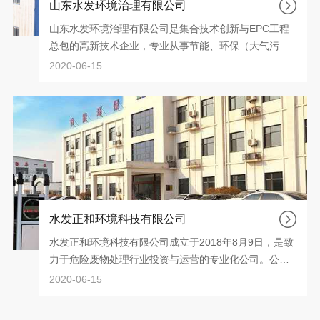
山东水发环境治理有限公司
山东水发环境治理有限公司是集合技术创新与EPC工程
总包的高新技术企业，专业从事节能、环保（大气污染
物防治）技术的研发、设计、项目实施等工作。2018年
2020-06-15
11月荣获国家级高新技术企业称号，取得有机电安装工
程专业承包、环保工程专业承包资质、环境工程专项设
计乙级资质证书。2020年先后荣获“政府采购优秀供应
商”、“AAA级信用企业”、“AAA级重合同守信用企业”等荣
誉称号。
水发正和环境科技有限公司
水发正和环境科技有限公司成立于2018年8月9日，是致
力于危险废物处理行业投资与运营的专业化公司。公司
拥有危废行业专家级技术团队与市场团队，对全国危废
2020-06-15
市场有敏锐的洞察能力，主要从事市场和政策咨询、投
资分析、技术咨询、建设项目管理、委托运行管理、对