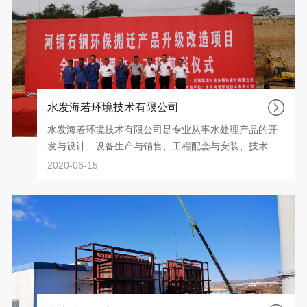
和“服务社会、服务经济、服务大局”的理念，服务地方政
府，跟潍坊市一直保持友好、深度的合作。因此相信水
发集团与安丘市政府定能发挥各自优势，合作发展，善
善从长；共同在矿山、河道、环保等领域全产业链合
作，携手共赢，久久为功。通过此次签约双方定将在新
的发展平台上进一步提升合作层次和水平，实现新跨
越，踏上新征程，全方位实现战略目标，经营范围涉及
水发海若环境技术有限公司
污水处理、生态资源监测、仿洪除涝设施管理、环保工
水发海若环境技术有限公司是专业从事水处理产品的开
程施工、土地整治服务、工矿工程建筑等多个行业。
发与设计、设备生产与销售、工程配套与安装、技术咨
询与服务为一体的高科技环保企业，2017年获评青岛市
2020-06-15
高新技术企业。