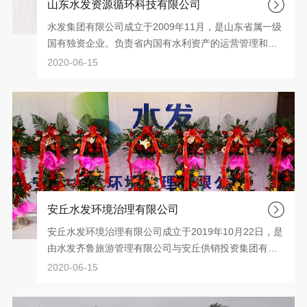
山东水发资源循环科技有限公司
水发集团有限公司成立于2009年11月，是山东省属一级
国有独资企业。负责省内国有水利资产的运营管理和重
点水利工程的投融资，及省内外涉水项目和相关产业的
2020-06-15
投资开发与经营管理。截至2019年，集团资产规模超过
1200亿元，金融信用评级为AAA级。
安丘水发环境治理有限公司
安丘水发环境治理有限公司成立于2019年10月22日，是
由水发齐鲁旅游管理有限公司与安丘供销投资集团有限
公司共同出资组建的有限公司，公司注册资本金壹亿元
2020-06-15
整，水发齐鲁旅游管理有限公司出资比例占60%。公司
自成立以来，按照水发集团“上善若水，发展惠民”的宗旨